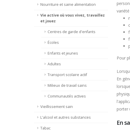
person
Nourriture et saine alimentation
variété
Vie active où vous vivez, travaillez
et jouez
c
Centres de garde d'enfants
f
f
Écoles
Enfants et jeunes
Pour pl
Adultes
Lorsqu
Transport scolaire actif
En géné
Milieux de travail sains
lorsque
physiqu
Communautés actives
l'appli
Vieillissement sain
porter 
L'alcool et autres substances
En sa
Tabac