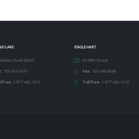
ND LAKE
ENGLEHART
Station Road North
63 Fifth Street
x:
705-567-5476
Fax:
705-544-8698
llfree:
1-877-442-1212
Tollfree:
1-877-442-1212