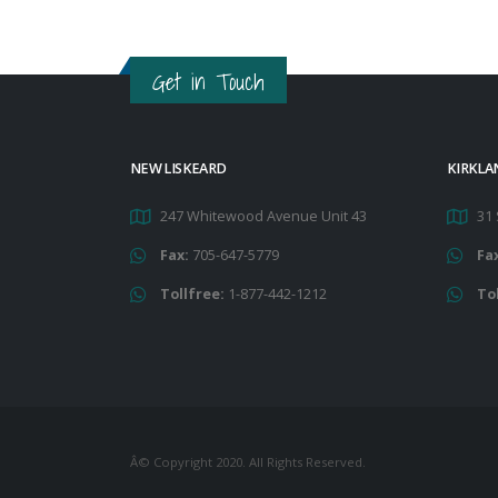
Get in Touch
NEW LISKEARD
KIRKLA
247 Whitewood Avenue Unit 43
31 
Fax:
705-647-5779
Fa
Tollfree:
1-877-442-1212
To
Â© Copyright 2020. All Rights Reserved.