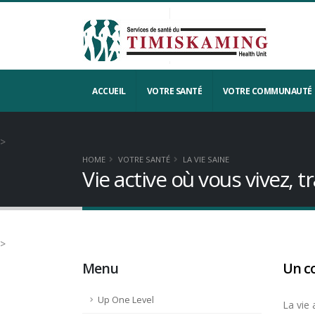
ACCUEIL
VOTRE SANTÉ
VOTRE COMMUNAUTÉ
>
HOME
VOTRE SANTÉ
LA VIE SAINE
Vie active où vous vivez, tr
>
Menu
Un co
Up One Level
La vie 