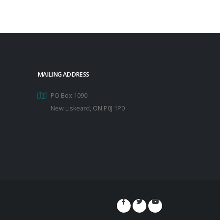
MAILING ADDRESS
PO Box 1090
New Liskeard, ON P0J 1P0